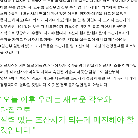
역할을 위축시키고 결국에는 우리의 역할범위를 축소시킵니다. 결코 요행이나 온정을
바랄 수는 없습니다. 고위험 임산부인 경우 주저 없이 의사에게 의뢰해야 합니다.
소파수술이나 조산사의 역할이 아닌 것은 아무리 환자가 애원을 하고 돈을 많이
준다고 하여도(혹시 의사가 시키더라도) 해서는 안 될 것입니다. 그러나 조산사의
업무범위 내에 있는 것은 타 의료인에게 양보하건 뺏기지 말고 자신의 전문적인
지식으로 당당하게 수행해 나가야 합니다.조산사 한사람 한사람이 조산사로서의
긍지를 가지고 대상자의 입장에서 자신의 역할을 실수 없이 해나갈 때 대상여성
(임산부 일반여성)과 그 가족들은 조산사를 믿고 신뢰하고 자신의 건강문제를 호소해
올 것입니다.
의료시장의 개방으로 의료인과 대상자가 국경을 넘어 양질의 의료서비스를 찾아다닐
때, 우리조산사가 과학적 지식과 숙련된 기술과 따뜻한 감성으로 임산부와
영유아에게 최상의 의료서비스를 제공하면 조산사의 경쟁력 뿐만아니라 우리나라의
경쟁력까지 올라갈 것입니다. 이것은 결코 불가능한 일이 아닙니다.
"오늘 이후 우리는 새로운 각오와
다짐으로
실력 있는 조산사가 되는데 매진해야 할
것입니다."