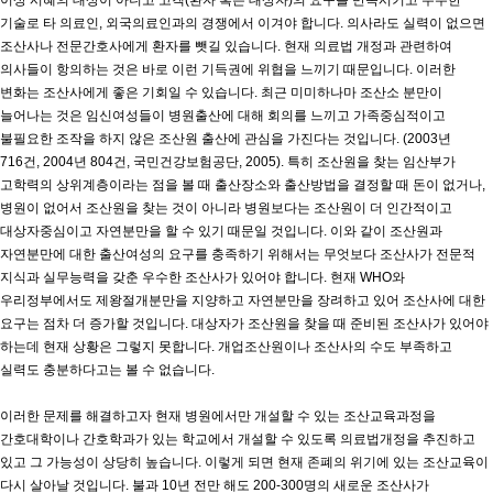
이상 시혜의 대상이 아니고 고객(환자 혹은 대상자)의 요구를 만족시키고 우수한
기술로 타 의료인, 외국의료인과의 경쟁에서 이겨야 합니다. 의사라도 실력이 없으면
조산사나 전문간호사에게 환자를 뺏길 있습니다. 현재 의료법 개정과 관련하여
의사들이 항의하는 것은 바로 이런 기득권에 위협을 느끼기 때문입니다. 이러한
변화는 조산사에게 좋은 기회일 수 있습니다. 최근 미미하나마 조산소 분만이
늘어나는 것은 임신여성들이 병원출산에 대해 회의를 느끼고 가족중심적이고
불필요한 조작을 하지 않은 조산원 출산에 관심을 가진다는 것입니다. (2003년
716건, 2004년 804건, 국민건강보험공단, 2005). 특히 조산원을 찾는 임산부가
고학력의 상위계층이라는 점을 볼 때 출산장소와 출산방법을 결정할 때 돈이 없거나,
병원이 없어서 조산원을 찾는 것이 아니라 병원보다는 조산원이 더 인간적이고
대상자중심이고 자연분만을 할 수 있기 때문일 것입니다. 이와 같이 조산원과
자연분만에 대한 출산여성의 요구를 충족하기 위해서는 무엇보다 조산사가 전문적
지식과 실무능력을 갖춘 우수한 조산사가 있어야 합니다. 현재 WHO와
우리정부에서도 제왕절개분만을 지양하고 자연분만을 장려하고 있어 조산사에 대한
요구는 점차 더 증가할 것입니다. 대상자가 조산원을 찾을 때 준비된 조산사가 있어야
하는데 현재 상황은 그렇지 못합니다. 개업조산원이나 조산사의 수도 부족하고
실력도 충분하다고는 볼 수 없습니다.
이러한 문제를 해결하고자 현재 병원에서만 개설할 수 있는 조산교육과정을
간호대학이나 간호학과가 있는 학교에서 개설할 수 있도록 의료법개정을 추진하고
있고 그 가능성이 상당히 높습니다. 이렇게 되면 현재 존폐의 위기에 있는 조산교육이
다시 살아날 것입니다. 불과 10년 전만 해도 200-300명의 새로운 조산사가