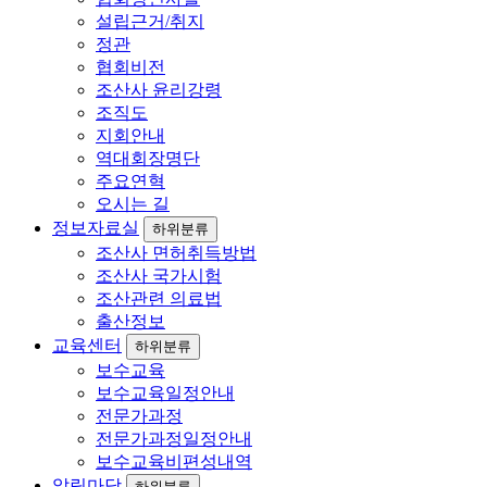
설립근거/취지
정관
협회비전
조산사 윤리강령
조직도
지회안내
역대회장명단
주요연혁
오시는 길
정보자료실
하위분류
조산사 면허취득방법
조산사 국가시험
조산관련 의료법
출산정보
교육센터
하위분류
보수교육
보수교육일정안내
전문가과정
전문가과정일정안내
보수교육비편성내역
알림마당
하위분류