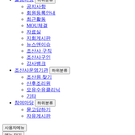
공지사항
회원등록안내
최근활동
MOU체결
자료실
지회게시판
뉴스앤이슈
조산사 구직
조산사구인
강사뱅크
조산사운영기관
하위분류
조산원 찾기
산후조리원
모유수유클리닉
기타
참여마당
하위분류
묻고답하기
자유게시판
사용자메뉴
메뉴 닫기